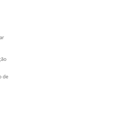
ar
ção
o de