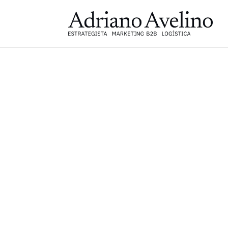
Acordo M
Europeia: