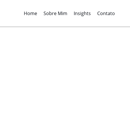
Home
Sobre Mim
Insights
Contato
ercosul e Un
 impactos na 