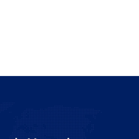
|
0 comentários