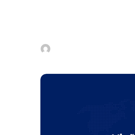
Brasileira
por
Adriano Avelino
|
fev 28, 2025
|
Marketing
Adriano Avelino